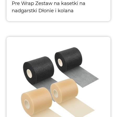
Pre Wrap Zestaw na kasetki na
nadgarstki Dłonie i kolana
Wspinaczami bokserskimi
Materiał główny: pianka PU Kolor: biały,
czerwony Rozmiar: biała taśma
sportowa: ok.