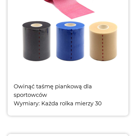
Owinąć taśmę piankową dla
sportowców
Wymiary: Każda rolka mierzy 30
metrów długości i szerokości 2,75 cala.