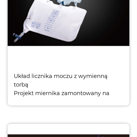
Układ licznika moczu z wymienną
torbą
Projekt miernika zamontowany na
górze sprawia, że ​​torba jest wymienna,
pojemność 500 m