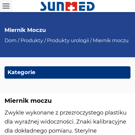
Miernik Moczu
Dom
/
Produkty
/
Produkty urologii
/
Miernik moczu
Kategorie
Miernik moczu
Zwykle wykonane z przezroczystego plastiku
dla wyraźnej widoczności. Znaki kalibracyjne
dla dokładnego pomiaru. Sterylne