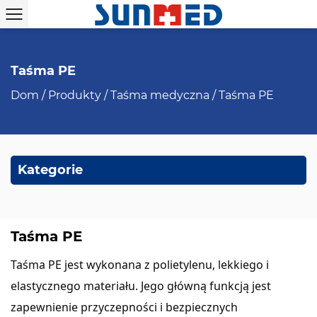
Taśma PE
Dom
/
Produkty
/
Taśma medyczna
/
Taśma PE
Kategorie
Taśma PE
Taśma PE jest wykonana z polietylenu, lekkiego i
elastycznego materiału. Jego główną funkcją jest
zapewnienie przyczepności i bezpiecznych