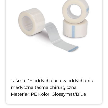
Taśma PE oddychająca w oddychaniu
medyczna taśma chirurgiczna
Materiał: PE Kolor: Glossymat/Blue
Spool z tworzywa sztucznego:
PP/PS/ABS Wewnętrzny r