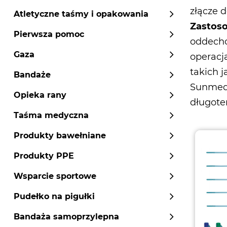
złącze 
Atletyczne taśmy i opakowania
Zastos
Pierwsza pomoc
oddecho
Gaza
operacj
takich j
Bandaże
Sunme
Opieka rany
długote
Taśma medyczna
Produkty bawełniane
Produkty PPE
Wsparcie sportowe
Pudełko na pigułki
Bandaża samoprzylepna