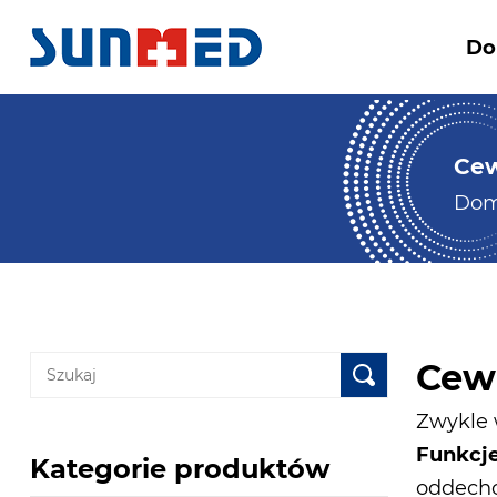
D
Cew
Do
Cew
Zwykle 
Funkcj
Kategorie produktów
oddecho