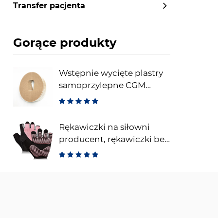
Transfer pacjenta
Gorące produkty
Wstępnie wycięte plastry
samoprzylepne CGM
Dexcom Wodoodporne
plastry samoprzylepne do
ograniczonego
Rękawiczki na siłowni
ograniczenia
producent, rękawiczki bez
palców do podnoszenia
ciężarów, oddychające
rękawiczki fitness do
treningu i sportu