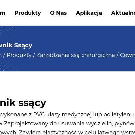
om
Produkty
O Nas
Aplikacja
Aktualn
nik Ssący
m
/
Produkty
/
Zarządzanie ssą chirurgiczną
/
Cewn
nik ssący
wykonane z PVC klasy medycznej lub polietylenu
e:
Zaprojektowany do usuwania wydzielin, płynów 
wych. Zawiera elastyczność w celu łatwego wst