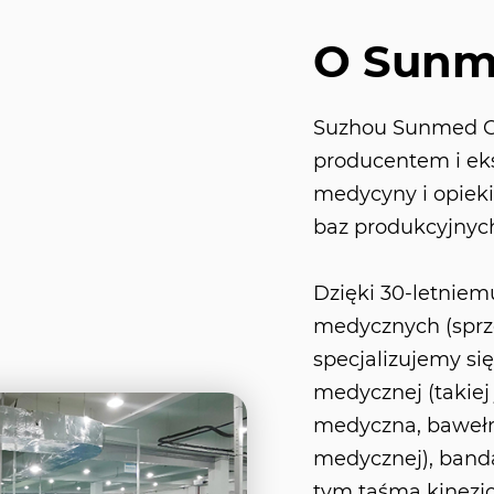
O Sun
Suzhou Sunmed Co
producentem i ek
medycyny i opiek
baz produkcyjnych
Dzięki 30-letnie
medycznych (sprz
specjalizujemy si
medycznej (takiej
medyczna, bawełn
medycznej), banda
tym taśma kinezjo