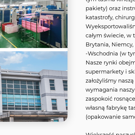
pakiety) oraz ins
katastrofy, chiru
Wyeksportowaliśm
całym świecie, w 
Brytania, Niemcy,
-Wschodnia (w tym 
Nasze rynki obejm
supermarkety i sk
założyliśmy naszą
wymagania naszych
zaspokoić rosnące
własną fabrykę ta
(opakowanie samop