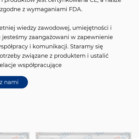
 produktów jest certyfikowana CE, a nasze
ą zgodne z wymaganiami FDA.
letniej wiedzy zawodowej, umiejętności i
 jesteśmy zaangażowani w zapewnienie
współpracy i komunikacji. Staramy się
otrzeby związane z produktem i ustalić
elacje współpracujące
 z nami