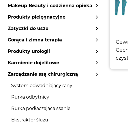
Makeup Beauty i codzienna opieka
Produkty pielęgnacyjne
Zatyczki do uszu
Gorąca i zimna terapia
Cewn
Cech
Produkty urologii
czys
Karmienie dojelitowe
Four
Dost
Zarządzanie ssą chirurgiczną
System odwadniający rany
Rurka odbytnicy
Rurka podłączająca ssanie
Ekstraktor śluzu