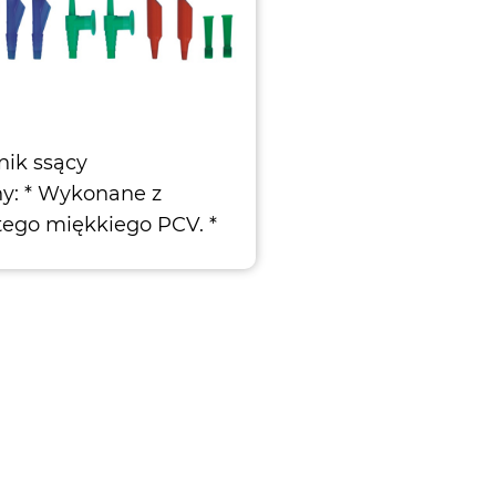
ik ssący
y: * Wykonane z
tego miękkiego PCV. *
kind of złączy
ępne złącze