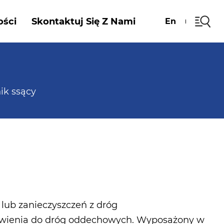
ości
Skontaktuj Się Z Nami
En
ik ssący
.
lub zanieczyszczeń z dróg
awienia do dróg oddechowych. Wyposażony w