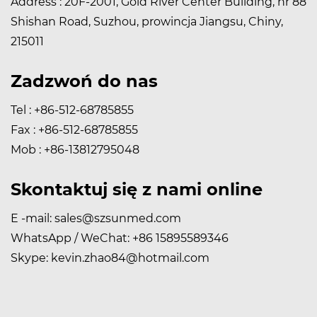
Address : 20F-2001, Gold River Center Building, nr 88
Shishan Road, Suzhou, prowincja Jiangsu, Chiny,
215011
Zadzwoń do nas
Tel : +86-512-68785855
Fax : +86-512-68785855
Mob : +86-13812795048
Skontaktuj się z nami online
E -mail:
sales@szsunmed.com
WhatsApp / WeChat:
+86 15895589346
Skype:
kevin.zhao84@hotmail.com