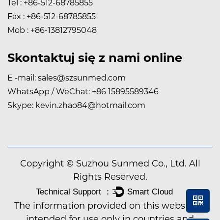
Tel : +86-512-68785855
Fax : +86-512-68785855
Mob : +86-13812795048
Skontaktuj się z nami online
E -mail:
sales@szsunmed.com
WhatsApp / WeChat:
+86 15895589346
Skype:
kevin.zhao84@hotmail.com
Copyright © Suzhou Sunmed Co., Ltd. All
Rights Reserved.
The information provided on this website is
intended for use only in countries and